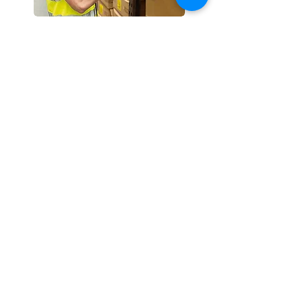
Inventarios programados y
conteos cíclicos
Un administrador determina los
inventarios a realizar en la
plataforma web del sistema. Luego
los operarios reciben en sus
dispositivos la solicitud de
inventarios a realizar.
¿Quieres más información
o comenzar una cotización?
Escríbenos, te
contactaremos en breve.