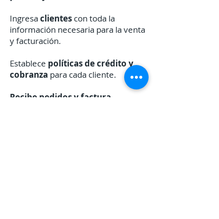
Ingresa
clientes
con toda la
información necesaria para la venta
y facturación.
Establece
políticas de crédito y
cobranza
para cada cliente.
Recibe pedidos y factura
electrónicamente
desde la
plataforma (en caso de realizar
preventa)
Imprime el
Picking List
en base a
las facturas.
Accede a información histórica de
venta y
reportes de gestión.