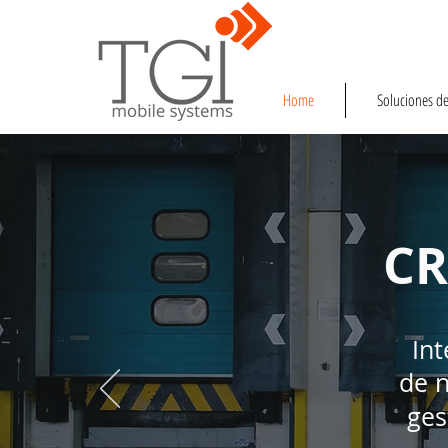
Home
Soluciones de
CR
Int
de n
ges