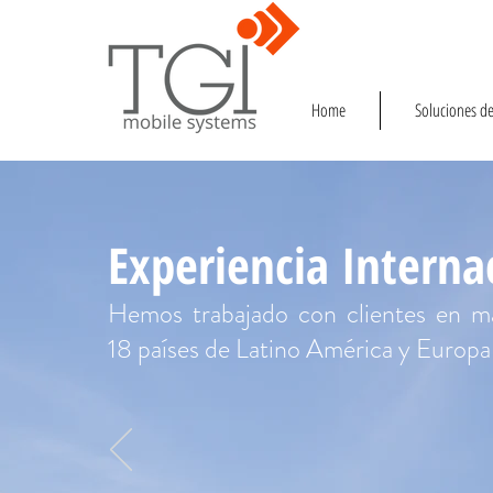
Home
Soluciones de
Experiencia Interna
Hemos trabajado con clientes en m
18 países de Latino América y Europa